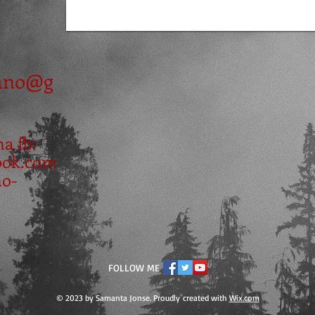
iano@g
na fb:
ook.com
no-
FOLLOW ME
© 2023 by Samanta Jonse. Proudly created with
Wix.com