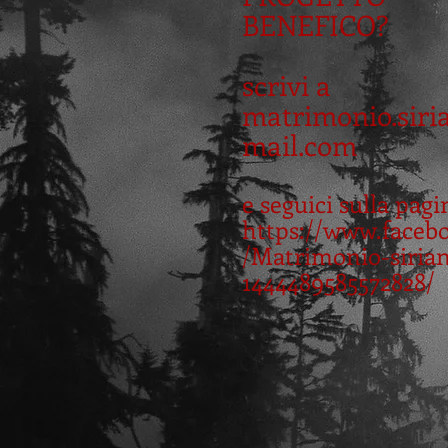
BENEFICO?
scrivi a
matrimonio.sir
mail.com
e seguici sulla pagi
https://www.faceb
/Matrimonio-siria
1444489585572828/