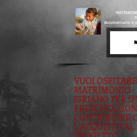
MATRIMONIO
I
documentario e p
N
VUOI OSPITARE
MATRIMONIO
SIRIANO PER 
PRESENTAZION
CONTRIBUIRE 
L'ACQUISTO AL
PROGETTO