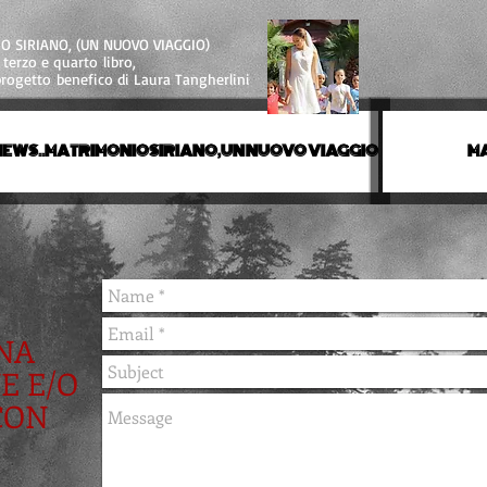
 SIRIANO, (UN NUOVO VIAGGIO)
l terzo e quarto libro,
rogetto benefico di Laura Tangherlini
EWS..MATRIMONIOSIRIANO,UN NUOVO VIAGGIO
MA
UNA
E E/O
CON